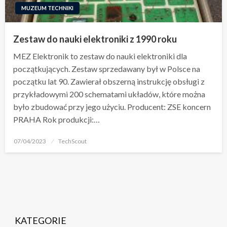
MUZEUM TECHNIKI
Zestaw do nauki elektroniki z 1990 roku
MEZ Elektronik to zestaw do nauki elektroniki dla
początkujących. Zestaw sprzedawany był w Polsce na
początku lat 90. Zawierał obszerną instrukcję obsługi z
przykładowymi 200 schematami układów, które można
było zbudować przy jego użyciu. Producent: ZSE koncern
PRAHA Rok produkcji:…
Opublikowane
07/04/2023
TechScout
w
KATEGORIE