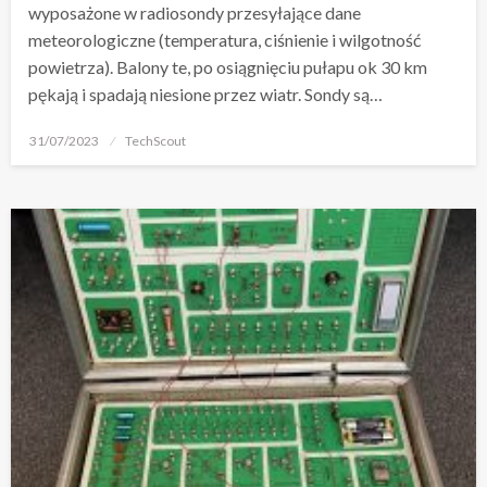
wyposażone w radiosondy przesyłające dane
meteorologiczne (temperatura, ciśnienie i wilgotność
powietrza). Balony te, po osiągnięciu pułapu ok 30 km
pękają i spadają niesione przez wiatr. Sondy są…
Opublikowane
31/07/2023
TechScout
w