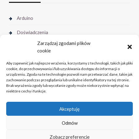
Arduino
Doświadczenia
Zarządzaj zgodami plików
Muzeum Techniki
cookie
Radiokomunikacja
Aby zapewnić jak najlepsze wrażenia, korzystamy z technologii, takich jak pliki
cookie, do przechowywania i/lub uzyskiwania dostępu do informacji o
urządzeniu. Zgoda na te technologie pozwoli nam przetwarzać dane, takie jak
zachowanie podczas przeglądania lub unikalne identyfikatory na tej stronie.
Brak wyrażenia zgody lub wycofanie zgody może niekorzystnie wpłynąć na
niektóre cechy i funkcje.
Akceptuję
Strona główna
Kontakt
Odmów
Zobacz preferencje