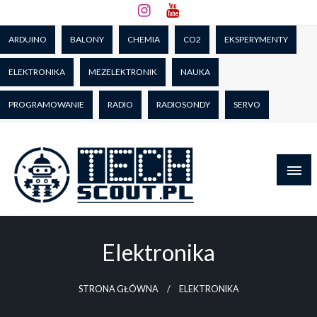
Skip
to
ARDUINO
BALONY
CHEMIA
CO2
EKSPERYMENTY
content
ELEKTRONIKA
MEZELEKTRONIK
NAUKA
PROGRAMOWANIE
RADIO
RADIOSONDY
SERVO
TECHscout.pl
Elektronika
STRONA GŁÓWNA
ELEKTRONIKA