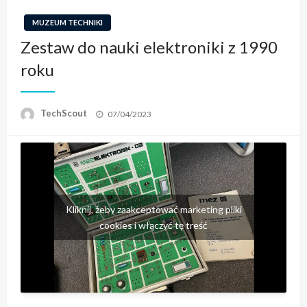
MUZEUM TECHNIKI
Zestaw do nauki elektroniki z 1990
roku
Opublikowane
TechScout
07/04/2023
w
Kliknij, żeby zaakceptować marketing pliki
cookies i włączyć tę treść