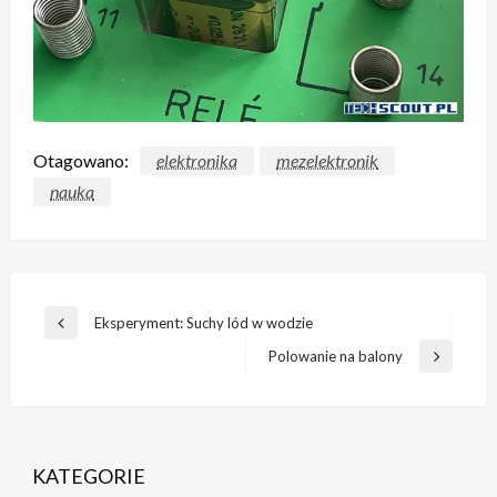
Otagowano:
elektronika
mezelektronik
nauka
Nawigacja
Eksperyment: Suchy lód w wodzie
Poprzedni
wpisu
wpis
Polowanie na balony
Następny
wpis
KATEGORIE