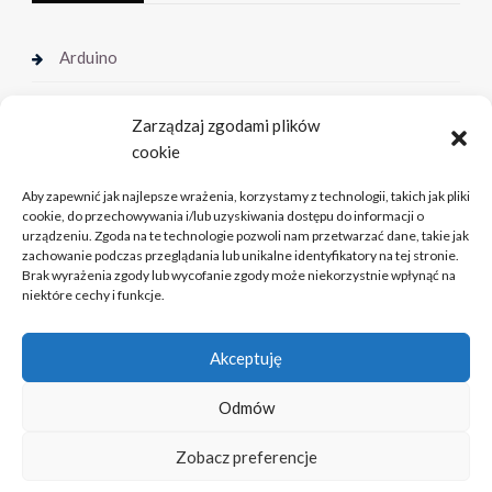
Arduino
Doświadczenia
Zarządzaj zgodami plików
cookie
Muzeum Techniki
Aby zapewnić jak najlepsze wrażenia, korzystamy z technologii, takich jak pliki
Radiokomunikacja
cookie, do przechowywania i/lub uzyskiwania dostępu do informacji o
urządzeniu. Zgoda na te technologie pozwoli nam przetwarzać dane, takie jak
zachowanie podczas przeglądania lub unikalne identyfikatory na tej stronie.
Brak wyrażenia zgody lub wycofanie zgody może niekorzystnie wpłynąć na
niektóre cechy i funkcje.
Akceptuję
Strona główna
Kontakt
Odmów
Zobacz preferencje