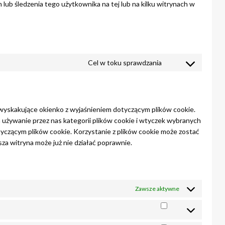
 lub śledzenia tego użytkownika na tej lub na kilku witrynach w
Cel w toku sprawdzania
Consent
to
service
różne
 wyskakujące okienko z wyjaśnieniem dotyczącym plików cookie.
na używanie przez nas kategorii plików cookie i wtyczek wybranych
yczącym plików cookie. Korzystanie z plików cookie może zostać
sza witryna może już nie działać poprawnie.
Zawsze aktywne
Statystyka