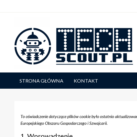
Skip
to
content
TECHscout.pl
STRONA GŁÓWNA
KONTAKT
To oświadczenie dotyczące plików cookie było ostatnio aktualizow
Europejskiego Obszaru Gospodarczego i Szwajcarii.
1. Wprowadzenie