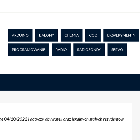
ARDUINO
BALONY
CHEMIA
CO2
EKSPERYMENTY
PROGRAMOWANIE
RADIO
RADIOSONDY
SERVO
ane 04/10/2022 i dotyczy obywateli oraz legalnych stałych rezydentów